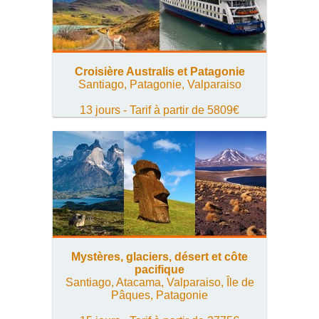
Croisière Australis et Patagonie
Santiago, Patagonie, Valparaiso
13 jours - Tarif à partir de 5809€
Mystères, glaciers, désert et côte
pacifique
Santiago, Atacama, Valparaiso, Île de
Pâques, Patagonie