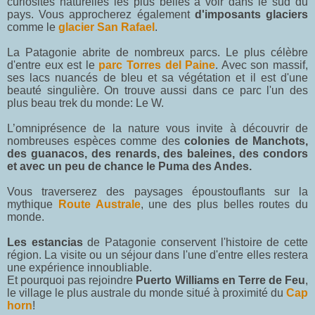
curiosités naturelles les plus belles à voir dans le sud du
pays. Vous approcherez également
d'imposants glaciers
comme le
glacier San Rafael
.
La Patagonie abrite de nombreux parcs. Le plus célèbre
d'entre eux est le
parc Torres del Paine
. Avec son massif,
ses lacs nuancés de bleu et sa végétation et il est d'une
beauté singulière. On trouve aussi dans ce parc l'un des
plus beau trek du monde: Le W.
L’omniprésence de la nature vous invite à découvrir de
nombreuses espèces comme des
colonies de Manchots,
des guanacos, des renards, des baleines, des condors
et avec un peu de chance le Puma des Andes.
Vous traverserez des paysages époustouflants sur la
mythique
Route Australe
, une des plus belles routes du
monde.
Les estancias
de Patagonie conservent l'histoire de cette
région. La visite ou un séjour dans l'une d'entre elles restera
une expérience innoubliable.
Et pourquoi pas rejoindre
Puerto Williams en Terre de Feu
,
le village le plus australe du monde situé à proximité du
Cap
horn
!