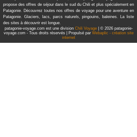
propose des offres de séjour dans le sud du Chili et plus spécialement en
Patagonie. Découvrez toutes nos offres de voyage pour une aventure en
Patagonie. Glaciers, lacs, parcs naturels, pingouins, baleines. La liste
des sites à découvrir est longue.
patagonie-voyage.com est une division
Chili Voyage
| © 2026 patagonie-
voyage.com - Tous droits réservés | Propulsé par
Webaplic - création site
internet